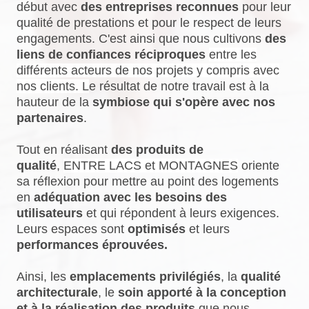
début avec
des entreprises reconnues
pour leur
qualité de prestations et pour le respect de leurs
engagements. C'est ainsi que nous cultivons
des
liens de confiances réciproques
entre les
différents acteurs de nos projets y compris avec
nos clients. L
e résultat de notre travail est à la
hauteur de la
symbiose qui s'opère avec nos
partenaires
.
Tout en réalisant
des produits de
qualité
,
ENTRE LACS et MONTAGNES
oriente
sa réflexion pour mettre au point des logements
en
adéquation avec les besoins des
utilisateurs
et qui répondent à leurs exigences.
Leurs espaces sont
optimisés
et leurs
performances éprouvées.
Ainsi, les
emplacements privilégiés
, la
qualité
architecturale
, le
soin apporté à la conception
et à la réalisation des produits
que nous