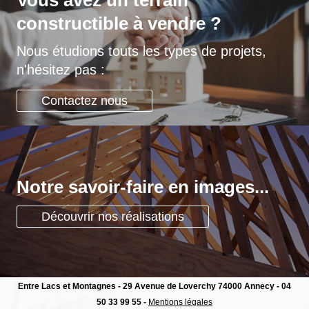
Vous avez un terrain
constructible à vendre ?
Nous étudions touts les types de projets,
n'hésitez pas :
Contactez nous
Notre savoir-faire en images...
Découvrir nos réalisations
Entre Lacs et Montagnes - 29 Avenue de Loverchy 74000 Annecy - 04
50 33 99 55 -
Mentions légales